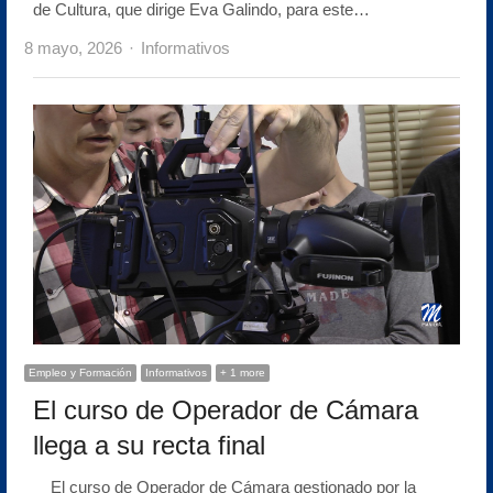
de Cultura, que dirige Eva Galindo, para este…
Author
8 mayo, 2026
Informativos
Empleo y Formación
Informativos
+ 1 more
El curso de Operador de Cámara
llega a su recta final
El curso de Operador de Cámara gestionado por la