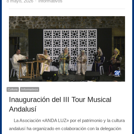
Author
8 mayo, 2026
Informativos
Cultura
Informativos
Inauguración del III Tour Musical
Andalusí
La Asociación «ANDA LUZ» por el patrimonio y la cultura
andalusí ha organizado en colaboración con la delegación