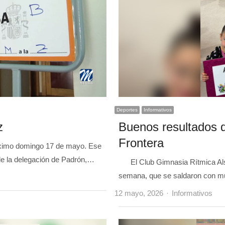
Deportes
Informativos
z
Buenos resultados d
Frontera
óximo domingo 17 de mayo. Ese
sde la delegación de Padrón,…
El Club Gimnasia Rítmica Alsur
semana, que se saldaron con m
Author
12 mayo, 2026
Informativos