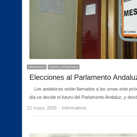
Informativos
Padrón y Estadística
Elecciones al Parlamento Andalu
Los andaluces están llamados a las urnas este pr
día se decide el futuro del Parlamento Andaluz, y de
Author
12 mayo, 2026
Informativos