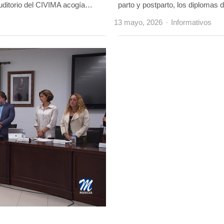
auditorio del CIVIMA acogía…
parto y postparto, los diplomas d
Author
13 mayo, 2026
Informativos