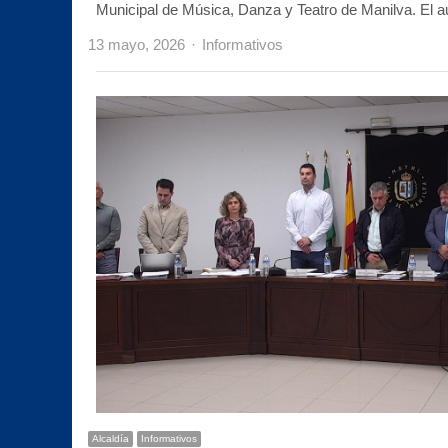
Municipal de Música, Danza y Teatro de Manilva. El 
Author
13 mayo, 2026
Informativos
Alcaldía
Informativos