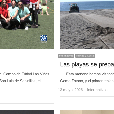
Informativos
Playas y Costa
Las playas se prepa
 el Campo de Fútbol Las Viñas.
Esta mañana hemos visitado nues
n Luis de Sabinillas, el
Gema Zotano, y el primer tenien
Author
13 mayo, 2026
Informativos