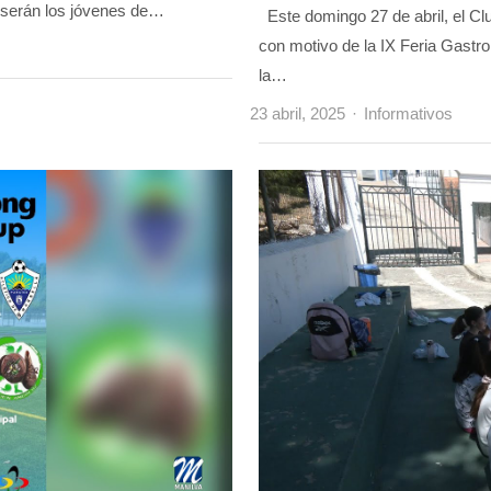
 serán los jóvenes de…
Este domingo 27 de abril, el C
con motivo de la IX Feria Gastr
la…
Author
23 abril, 2025
Informativos