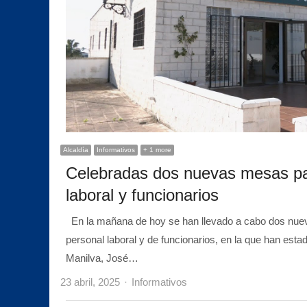
Alcaldía
Informativos
+ 1 more
Celebradas dos nuevas mesas par
laboral y funcionarios
En la mañana de hoy se han llevado a cabo dos nuev
personal laboral y de funcionarios, en la que han esta
Manilva, José…
Author
23 abril, 2025
Informativos