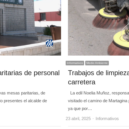
Informativos
Medio Ambiente
itarias de personal
Trabajos de limpiez
carretera
as mesas paritarias, de
La edil Noelia Muñoz, responsa
do presentes el alcalde de
visitado el camino de Martagin
ya que por…
Author
23 abril, 2025
Informativos