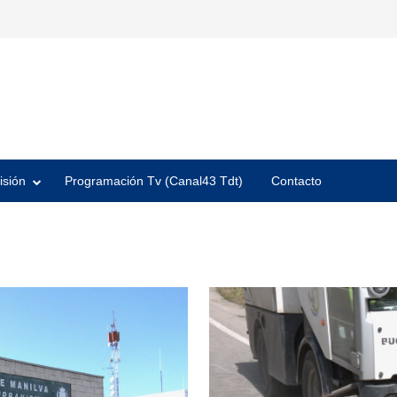
isión
Programación Tv (Canal43 Tdt)
Contacto