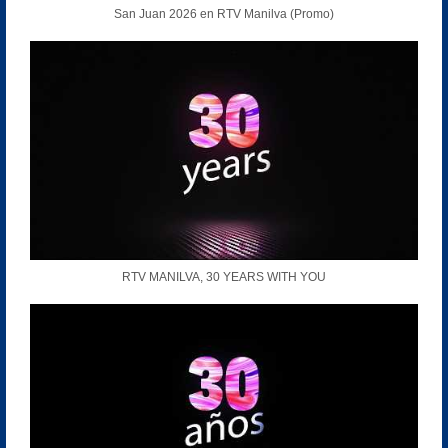
San Juan 2026 en RTV Manilva (Promo)
RTV MANILVA, 30 YEARS WITH YOU