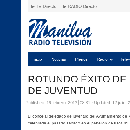
▶ TV Directo
▶ RADIO Directo
Inicio
Noticias
Plenos
Radio
Telev
ROTUNDO ÉXITO DE 
DE JUVENTUD
Published:
19 febrero, 2013
08:31
Updated: 12 julio, 
El concejal delegado de juventud del Ayuntamiento de M
celebrada el pasado sábado en el pabellón de usos múl