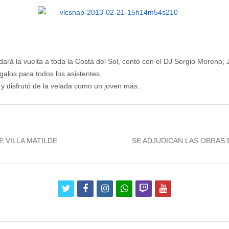
ará la vuelta a toda la Costa del Sol, contó con el DJ Sergio Moreno,
los para todos los asistentes.
ta y disfrutó de la velada como un joven más.
Next
 VILLA MATILDE
SE ADJUDICAN LAS OBRAS 
post:
twitter
facebook
instagram
whatsapp
twitch
youtube