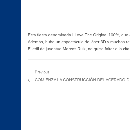
Esta fiesta denominada I Love The Original 100%, que d
Además, hubo un espectáculo de láser 3D y muchos rega
El edil de juventud Marcos Ruiz, no quiso faltar a la ci
Navegación
Previous
Previous
COMIENZA LA CONSTRUCCIÓN DEL ACERADO DE
de
post:
entradas