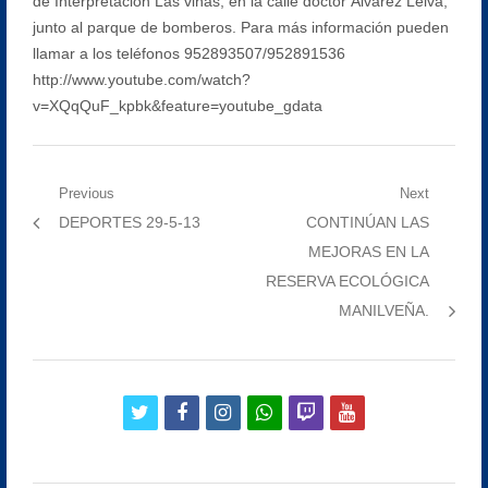
de Interpretación Las viñas, en la calle doctor Álvarez Leiva,
junto al parque de bomberos. Para más información pueden
llamar a los teléfonos 952893507/952891536
http://www.youtube.com/watch?
v=XQqQuF_kpbk&feature=youtube_gdata
Navegación
Previous
Next
Previous
Next
DEPORTES 29-5-13
CONTINÚAN LAS
de
post:
post:
MEJORAS EN LA
entradas
RESERVA ECOLÓGICA
MANILVEÑA.
twitter
facebook
instagram
whatsapp
twitch
youtube