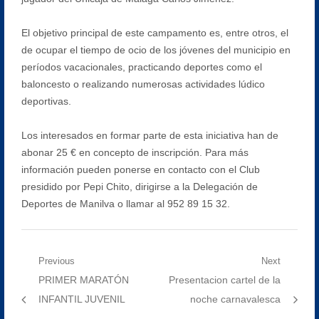
El objetivo principal de este campamento es, entre otros, el
de ocupar el tiempo de ocio de los jóvenes del municipio en
períodos vacacionales, practicando deportes como el
baloncesto o realizando numerosas actividades lúdico
deportivas.
Los interesados en formar parte de esta iniciativa han de
abonar 25 € en concepto de inscripción. Para más
información pueden ponerse en contacto con el Club
presidido por Pepi Chito, dirigirse a la Delegación de
Deportes de Manilva o llamar al 952 89 15 32.
Navegación
Previous
Next
Previous
Next
PRIMER MARATÓN
Presentacion cartel de la
de
post:
post:
INFANTIL JUVENIL
noche carnavalesca
entradas