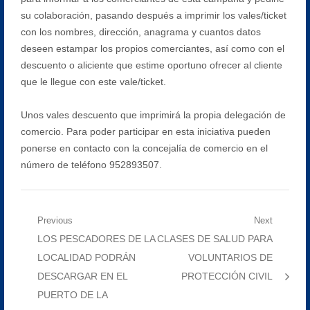
su colaboración, pasando después a imprimir los vales/ticket
con los nombres, dirección, anagrama y cuantos datos
deseen estampar los propios comerciantes, así como con el
descuento o aliciente que estime oportuno ofrecer al cliente
que le llegue con este vale/ticket.
Unos vales descuento que imprimirá la propia delegación de
comercio. Para poder participar en esta iniciativa pueden
ponerse en contacto con la concejalía de comercio en el
número de teléfono 952893507.
Navegación
Previous
Next
Previous
Next
LOS PESCADORES DE LA
CLASES DE SALUD PARA
de
post:
post:
LOCALIDAD PODRÁN
VOLUNTARIOS DE
entradas
DESCARGAR EN EL
PROTECCIÓN CIVIL
PUERTO DE LA