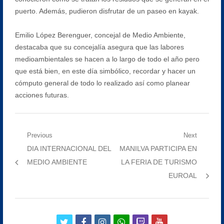
puerto. Además, pudieron disfrutar de un paseo en kayak.
Emilio López Berenguer, concejal de Medio Ambiente,
destacaba que su concejalía asegura que las labores
medioambientales se hacen a lo largo de todo el año pero
que está bien, en este día simbólico, recordar y hacer un
cómputo general de todo lo realizado así como planear
acciones futuras.
Navegación
Previous
Next
Previous
Next
DIA INTERNACIONAL DEL
MANILVA PARTICIPA EN
de
post:
post:
MEDIO AMBIENTE
LA FERIA DE TURISMO
entradas
EUROAL
twitter
facebook
instagram
whatsapp
twitch
youtube