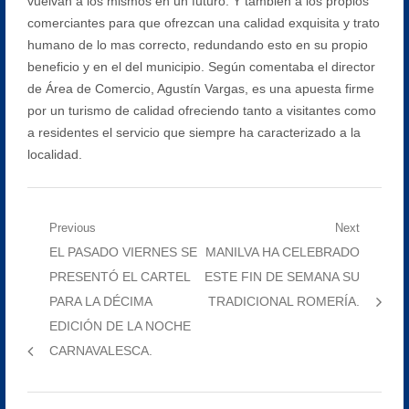
vuelvan a los mismos en un futuro. Y también a los propios
comerciantes para que ofrezcan una calidad exquisita y trato
humano de lo mas correcto, redundando esto en su propio
beneficio y en el del municipio. Según comentaba el director
de Área de Comercio, Agustín Vargas, es una apuesta firme
por un turismo de calidad ofreciendo tanto a visitantes como
a residentes el servicio que siempre ha caracterizado a la
localidad.
Navegación
Previous
Next
Previous
Next
EL PASADO VIERNES SE
MANILVA HA CELEBRADO
de
post:
post:
PRESENTÓ EL CARTEL
ESTE FIN DE SEMANA SU
entradas
PARA LA DÉCIMA
TRADICIONAL ROMERÍA.
EDICIÓN DE LA NOCHE
CARNAVALESCA.