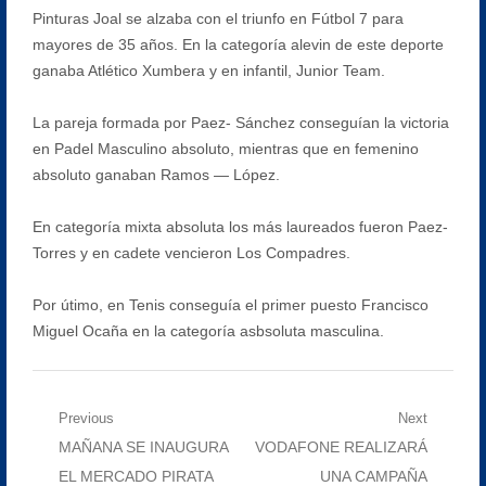
Pinturas Joal se alzaba con el triunfo en Fútbol 7 para
mayores de 35 años. En la categoría alevin de este deporte
ganaba Atlético Xumbera y en infantil, Junior Team.
La pareja formada por Paez- Sánchez conseguían la victoria
en Padel Masculino absoluto, mientras que en femenino
absoluto ganaban Ramos — López.
En categoría mixta absoluta los más laureados fueron Paez-
Torres y en cadete vencieron Los Compadres.
Por útimo, en Tenis conseguía el primer puesto Francisco
Miguel Ocaña en la categoría asbsoluta masculina.
Navegación
Previous
Next
Previous
Next
MAÑANA SE INAUGURA
VODAFONE REALIZARÁ
de
post:
post:
EL MERCADO PIRATA
UNA CAMPAÑA