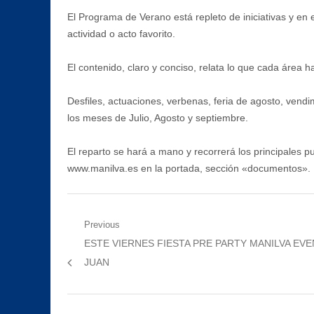
El Programa de Verano está repleto de iniciativas y en 
actividad o acto favorito.
El contenido, claro y conciso, relata lo que cada área 
Desfiles, actuaciones, verbenas, feria de agosto, vendim
los meses de Julio, Agosto y septiembre.
El reparto se hará a mano y recorrerá los principales p
www.manilva.es en la portada, sección «documentos».
Navegación
Previous
Previous
ESTE VIERNES FIESTA PRE PARTY MANILVA EVE
de
post:
JUAN
entradas