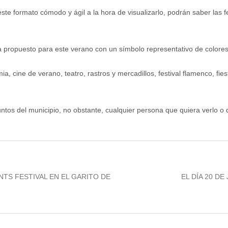
este formato cómodo y ágil a la hora de visualizarlo, podrán saber las 
ha propuesto para este verano con un símbolo representativo de colores
ia, cine de verano, teatro, rastros y mercadillos, festival flamenco, f
untos del municipio, no obstante, cualquier persona que quiera verlo o 
Next
NTS FESTIVAL EN EL GARITO DE
EL DÍA 20 DE
post: