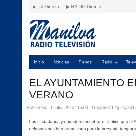
▶ TV Directo
▶ RADIO Directo
Inicio
Noticias
Plenos
Radio
Telev
EL AYUNTAMIENTO ED
VERANO
Published:
10 julio, 2013
15:09
Updated: 12 julio, 201
Los ciudadanos ya pueden encontrar el tríptico que el 
delegaciones han organizado para la presente tempora