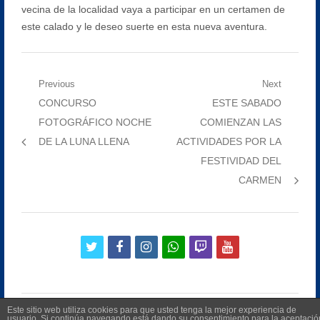
vecina de la localidad vaya a participar en un certamen de
este calado y le deseo suerte en esta nueva aventura.
Navegación
Previous
Next
Previous
Next
CONCURSO
ESTE SABADO
de
post:
post:
FOTOGRÁFICO NOCHE
COMIENZAN LAS
entradas
DE LA LUNA LLENA
ACTIVIDADES POR LA
FESTIVIDAD DEL
CARMEN
twitter
facebook
instagram
whatsapp
twitch
youtube
Este sitio web utiliza cookies para que usted tenga la mejor experiencia de
usuario. Si continúa navegando está dando su consentimiento para la aceptació