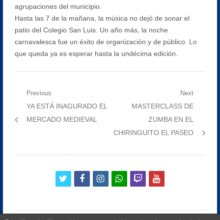
agrupaciones del municipio.
Hasta las 7 de la mañana, la música no dejó de sonar el
patio del Colegio San Luis. Un año más, la noche
carnavalesca fue un éxito de organización y de público. Lo
que queda ya es esperar hasta la undécima edición.
Navegación
Previous
Next
Previous
Next
YA ESTÁ INAGURADO EL
MASTERCLASS DE
de
post:
post:
MERCADO MEDIEVAL
ZUMBA EN EL
entradas
CHIRINGUITO EL PASEO
twitter
facebook
instagram
whatsapp
twitch
youtube