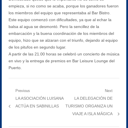
empieza, si no como se acaba, porque los ganadores fueron
los miembros del equipo que representaba al Bar Bistro.
Este equipo comenzó con dificultades, ya que al echar la
balsa al agua se desmontó. Pero la sencillez de la
embarcación y la buena coordinación de los miembros del
equipo, hizo que se alzaran con el triunfo, dejando al equipo
de los pitufos en segundo lugar.
A partir de las 21.00 horas se celebró un concierto de música
en vivo y la entrega de premios en Bar Leisure Lounge del
Puerto.
Navegación
Previous
Next
Previous
Next
LA ASOCIACIÓN LUISANA
LA DELEGACIÓN DE
de
post:
post:
ACTÚA EN SABINILLAS
TURISMO ORGANIZA UN
entradas
VIAJE A ISLA MÁGICA