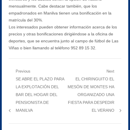
mensualmente. Cabe destacar también, que los
empadronados en Manilva tienen una bonificación en la
matrícula del 30%.
Los interesados pueden obtener información acerca de los
precios y otras bonificaciones dirigiéndose a la oficina de
deportes, que se encuentra junto al campo de fútbol de Las
Viñas o bien llamando al teléfono 952 89 15 32.
Navegación
Previous
Next
Previous
Next
SE ABRE EL PLAZO PARA
EL CHIRINGUITO EL
de
post:
post:
LA EXPLOTACIÓN DEL
MESÓN DE MONTES HA
entradas
BAR DEL HOGAR DEL
ORGANIZADO UNA
PENSIONISTA DE
FIESTA PARA DESPEDIR
MANILVA
EL VERANO