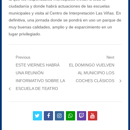
ciudadanía y donde habrá actuaciones de las escuelas
municipales y visita al Centro de Interpretación Las Viñas. En
definitiva, una jornada donde se pondrá en uso un parque de
muy buenas calidades, amplio y de esparcimiento en un
lugar privilegiado.
Navegación
Previous
Next
Previous
Next
ESTE VIERNES HABRÁ
EL DOMINGO VUELVEN
de
post:
post:
UNA REUNIÓN
AL MUNICIPIO LOS
entradas
INFORMATIVO SOBRE LA
COCHES CLÁSICOS
ESCUELA DE TEATRO
twitter
facebook
instagram
whatsapp
twitch
youtube