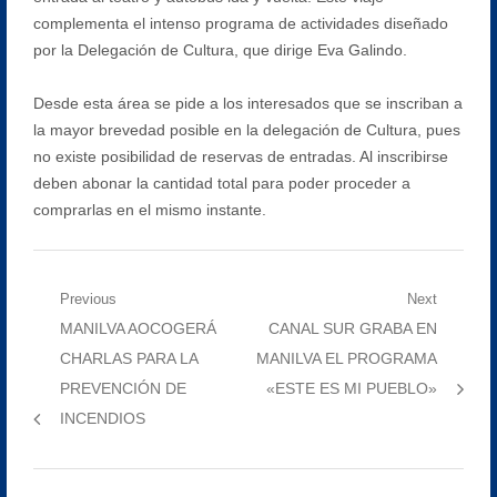
complementa el intenso programa de actividades diseñado
por la Delegación de Cultura, que dirige Eva Galindo.
Desde esta área se pide a los interesados que se inscriban a
la mayor brevedad posible en la delegación de Cultura, pues
no existe posibilidad de reservas de entradas. Al inscribirse
deben abonar la cantidad total para poder proceder a
comprarlas en el mismo instante.
Navegación
Previous
Next
Previous
Next
MANILVA AOCOGERÁ
CANAL SUR GRABA EN
de
post:
post:
CHARLAS PARA LA
MANILVA EL PROGRAMA
entradas
PREVENCIÓN DE
«ESTE ES MI PUEBLO»
INCENDIOS