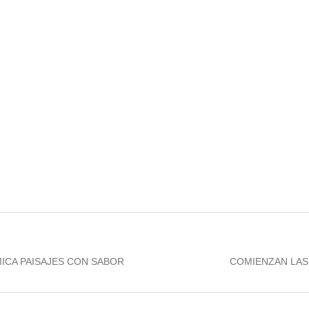
Next
ICA PAISAJES CON SABOR
COMIENZAN LAS 
post: