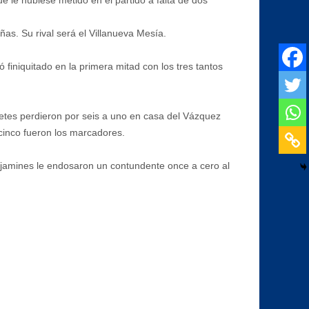
e le hubiese metido en el partido a falta de dos
as. Su rival será el Villanueva Mesía.
finiquitado en la primera mitad con los tres tantos
etes perdieron por seis a uno en casa del Vázquez
cinco fueron los marcadores.
benjamines le endosaron un contundente once a cero al