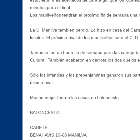
estuvieron más acertados de cara a gol que los locales.
minutos para el final.
Los manilveños tendrán el próximo fin de semana una nue
La U. Manilva también perdió. Lo hizo en casa del Cárta
locales. El próximo rival de los manilveños será el C. D.
Tampoco fue un buen fin de semana para las categorías
Cultural. También acabaron en derrota los dos duelos e
Sólo los infantiles y los prebenjamines ganaron sus par
mismo rival.
Mucho mejor fueron las cosas en baloncesto.
BALONCESTO
CADETE.
BENAHAVÍS 10-68 MANILVA