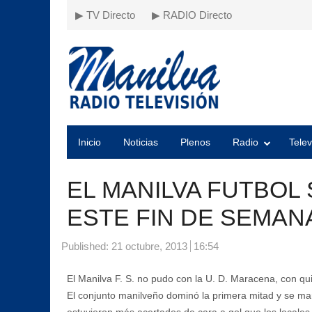
▶ TV Directo
▶ RADIO Directo
Inicio
Noticias
Plenos
Radio
Telev
EL MANILVA FUTBOL 
ESTE FIN DE SEMAN
Published:
21 octubre, 2013
16:54
El Manilva F. S. no pudo con la U. D. Maracena, con q
El conjunto manilveño dominó la primera mitad y se mar