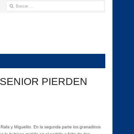
Buscar:
A SENIOR PIERDEN
Rafa y Miguelito. En la segunda parte los granadinos