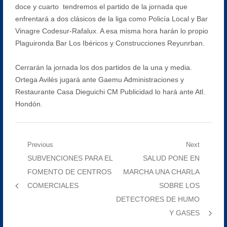
doce y cuarto tendremos el partido de la jornada que
enfrentará a dos clásicos de la liga como Policía Local y Bar
Vinagre Codesur-Rafalux. A esa misma hora harán lo propio
Plaguironda Bar Los Ibéricos y Construcciones Reyunrban.
Cerrarán la jornada los dos partidos de la una y media.
Ortega Avilés jugará ante Gaemu Administraciones y
Restaurante Casa Dieguichi CM Publicidad lo hará ante Atl.
Hondón.
Navegación
Previous
Next
Previous
Next
SUBVENCIONES PARA EL
SALUD PONE EN
de
post:
post:
FOMENTO DE CENTROS
MARCHA UNA CHARLA
entradas
COMERCIALES
SOBRE LOS
DETECTORES DE HUMO
Y GASES