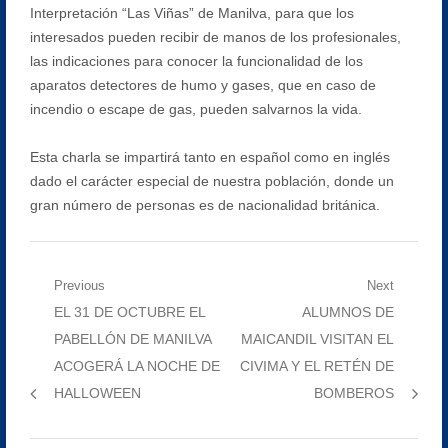
Interpretación “Las Viñas” de Manilva, para que los
interesados pueden recibir de manos de los profesionales,
las indicaciones para conocer la funcionalidad de los
aparatos detectores de humo y gases, que en caso de
incendio o escape de gas, pueden salvarnos la vida.
Esta charla se impartirá tanto en español como en inglés
dado el carácter especial de nuestra población, donde un
gran número de personas es de nacionalidad británica.
Navegación
Previous
Next
Previous
Next
EL 31 DE OCTUBRE EL
ALUMNOS DE
de
post:
post:
PABELLÓN DE MANILVA
MAICANDIL VISITAN EL
entradas
ACOGERÁ LA NOCHE DE
CIVIMA Y EL RETÉN DE
HALLOWEEN
BOMBEROS