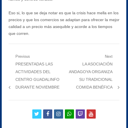
Eso si, lo que se deja notar es que la crisis hace mella en los
precios y que los comercios se adaptan para ofrecer la mejor
calidad a un precio más asequible y acorde a los tiempos
que corren.
Navegación
Previous
Next
Previous
Next
PRESENTADAS LAS
LA ASOCIACIÓN
de
post:
post:
ACTIVIDADES DEL
ANDAGOYA ORGANIZA
entradas
CENTRO GUADALINFO
SU TRADICIONAL
DURANTE NOVIEMBRE
COMIDA BENÉFICA
twitter
facebook
instagram
whatsapp
twitch
youtube