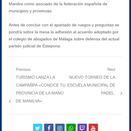
Manilva como asociado de la federación española de
municipios y provincias.
Antes de concluir con el apartado de ruegos y preguntas se
pondrá sobre la mesa la adhesión al acuerdo adoptado por
el colegio de abogados de Málaga sobre defensa del actual
partido judicial de Estepona.
Navegación
Previous
Next
Previous
Next
TURISMO LANZA LA
NUEVO TORNEO DE LA
de
post:
post:
CAMPAÑPA «CONOCE TU
ESCUELA MUNICIPAL DE
entradas
PROVINCIA DE LA MANO
PADEL.
DE MANILVA»
twitter
facebook
instagram
whatsapp
twitch
youtube