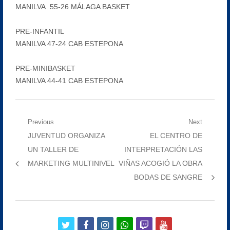
MANILVA 55-26 MÁLAGA BASKET
PRE-INFANTIL
MANILVA 47-24 CAB ESTEPONA
PRE-MINIBASKET
MANILVA 44-41 CAB ESTEPONA
Navegación
Previous
Next
Previous
Next
JUVENTUD ORGANIZA
EL CENTRO DE
de
post:
post:
UN TALLER DE
INTERPRETACIÓN LAS
entradas
MARKETING MULTINIVEL
VIÑAS ACOGIÓ LA OBRA
BODAS DE SANGRE
twitter
facebook
instagram
whatsapp
twitch
youtube