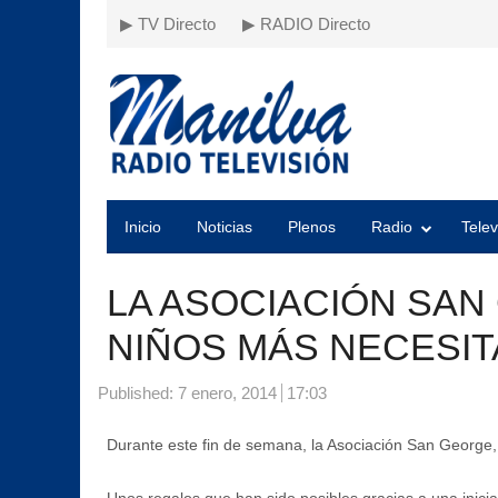
▶ TV Directo
▶ RADIO Directo
Inicio
Noticias
Plenos
Radio
Telev
LA ASOCIACIÓN SAN
NIÑOS MÁS NECESI
Published:
7 enero, 2014
17:03
Durante este fin de semana, la Asociación San George, 