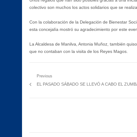
Unos regalos que han sido posibles gracias a una inicia
colectivo son muchos los actos solidarios que se realiz
Con la colaboración de la Delegación de Bienestar Socia
esta concejalía mostró su agradecimiento por este eve
La Alcaldesa de Manilva, Antonia Muñoz, también quis
que no contaban con la visita de los Reyes Magos.
Navegación
Previous
Previous
EL PASADO SÁBADO SE LLEVÓ A CABO EL ZUM
de
post:
entradas