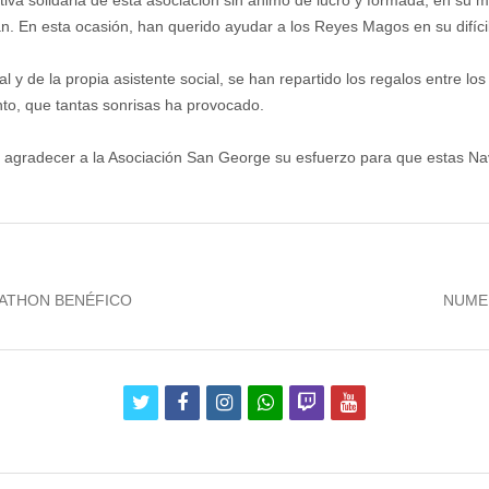
tiva solidaria de esta asociación sin ánimo de lucro y formada, en su 
an. En esta ocasión, han querido ayudar a los Reyes Magos en su difícil
l y de la propia asistente social, se han repartido los regalos entre 
nto, que tantas sonrisas ha provocado.
o agradecer a la Asociación San George su esfuerzo para que estas 
Next
BATHON BENÉFICO
NUME
post:
twitter
facebook
instagram
whatsapp
twitch
youtube