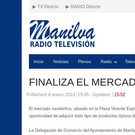
▶ TV Directo
▶ RADIO Directo
Inicio
Noticias
Plenos
Radio
Telev
FINALIZA EL MERCA
Published:
8 enero, 2014
15:45
Updated:
15:52
El mercado navideños, situado en la Plaza Vicente Espin
oportunidad de adquirir todo tipo de productos típicos de
La Delegación de Comercio del Ayuntamiento de Manilva