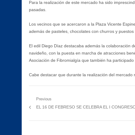
Para la realización de este mercado ha sido imprescindi
pasadas.
Los vecinos que se acercaron a la Plaza Vicente Espine
además de pasteles, chocolates con churros y puestos 
El edil Diego Díaz destacaba además la colaboración de
navideño, con la puesta en marcha de atracciones benéfi
Asociación de Fibromialgía que también ha participado
Cabe destacar que durante la realización del mercado n
Navegación
Previous
Previous
EL 16 DE FEBRESO SE CELEBRA EL I CONGRES
de
post:
entradas