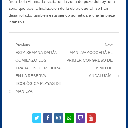
área, Lola Ahumada, visitaron la zona de pozo del rey, una
zona que tras la finalización de la obras que allí se han
desarrollado, también esta siendo sometida a una limpieza
intensiva.
Navegación
Previous
Next
Previous
Next
ESTA SEMANA DARÁN
MANILVA ACOGERÁ EL
de
post:
post:
COMIENZO LOS
PRIMER CONGRESO DE
entradas
TRABAJOS DE MEJORA
CICLISMO DE
EN LA RESERVA
ANDALUCÍA.
ECOLÓGICA PLAYAS DE
MANILVA.
twitter
facebook
instagram
whatsapp
twitch
youtube