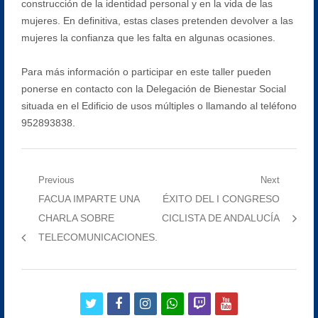
construcción de la identidad personal y en la vida de las
mujeres. En definitiva, estas clases pretenden devolver a las
mujeres la confianza que les falta en algunas ocasiones.
Para más información o participar en este taller pueden
ponerse en contacto con la Delegación de Bienestar Social
situada en el Edificio de usos múltiples o llamando al teléfono
952893838.
Navegación
Previous
Next
Previous
Next
FACUA IMPARTE UNA
ÉXITO DEL I CONGRESO
de
post:
post:
CHARLA SOBRE
CICLISTA DE ANDALUCÍA
entradas
TELECOMUNICACIONES.
twitter
facebook
instagram
whatsapp
twitch
youtube