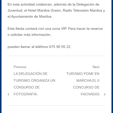
En esta actividad colaboran, además de la Delegación de
Juventud, el Hotel Manilva Green, Radio Televisión Manilva y
el Ayuntamiento de Manilva.
Esta fiesta contará con una zona VIP. Para hacer la reserva
o solicitar más información,
pueden llamar al teléfono 675 90 55 22.
Navegación
Previous
Next
Previous
Next
LA DELEGACIÓN DE
TURISMO PONE EN
de
post:
post:
TURISMO ORGANIZA UN
MARCHA EL II
entradas
CONSURSO DE
CONCURSO DE
FOTOGRAFÍA.
FACHADAS