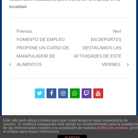
localidad.
Navegación
Previous
Next
Previous
Next
FOMENTO DE EMPLEO
EN DEPORTES
de
post:
post:
PROPONE UN CURSO DE
DESTACAMOS LAS
entradas
MANIPULADOR DE
ACTIVIDADES DE ESTE
ALIMENTOS
VIERNES.
twitter
facebook
instagram
whatsapp
twitch
youtube
Este sitio web utiliza cookies para que usted tenga la mejor experiencia de
usuario. Si continúa navegando está dando su consentimiento para la aceptació
de las mencionadas cookies y la aceptación de nuestra
política de cookies
, pinc
el enlace para mayor información.
©
2026
Radio Televisión Municipal de Manilva
ACEPTAR