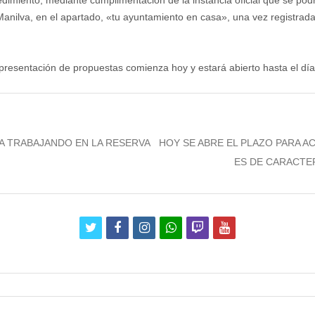
cedimiento, mediante cumplimentación de la instancia oficial que se pod
anilva, en el apartado, «tu ayuntamiento en casa», una vez registrad
 y presentación de propuestas comienza hoy y estará abierto hasta el d
Next
A TRABAJANDO EN LA RESERVA
HOY SE ABRE EL PLAZO PARA AC
post:
ES DE CARACTER
twitter
facebook
instagram
whatsapp
twitch
youtube