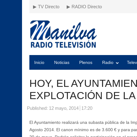
▶ TV Directo
▶ RADIO Directo
Inicio
Noticias
Plenos
Radio
Telev
HOY, EL AYUNTAMIE
EXPLOTACIÓN DE LA
Published:
12 mayo, 2014
17:20
El Ayuntamiento realizará una subasta pública de la Imp
Agosto 2014. El canon mínimo es de 3.600 € y para parti