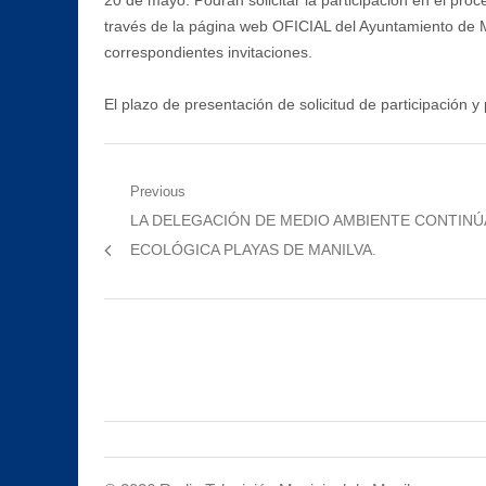
20 de mayo. Podrán solicitar la participación en el pro
través de la página web OFICIAL del Ayuntamiento de M
correspondientes invitaciones.
El plazo de presentación de solicitud de participación
Navegación
Previous
Previous
LA DELEGACIÓN DE MEDIO AMBIENTE CONTINÚ
de
post:
ECOLÓGICA PLAYAS DE MANILVA.
entradas