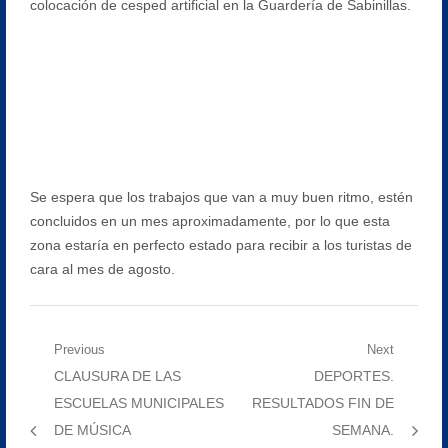
colocación de cesped artificial en la Guardería de Sabinillas.
Se espera que los trabajos que van a muy buen ritmo, estén
concluidos en un mes aproximadamente, por lo que esta
zona estaría en perfecto estado para recibir a los turistas de
cara al mes de agosto.
Navegación
Previous
Next
Previous
Next
CLAUSURA DE LAS
DEPORTES.
de
post:
post:
ESCUELAS MUNICIPALES
RESULTADOS FIN DE
entradas
DE MÚSICA
SEMANA.