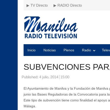
▶ TV Directo
▶ RADIO Directo
Inicio
Noticias
Plenos
Radio
Telev
SUBVENCIONES PA
Published:
4 julio, 2014
15:00
El Ayuntamiento de Manilva y la Fundación de Manilva
junio las Bases Reguladoras de la Convocatoria para l
Este tipo de subvención tiene como finalidad el apoyo 
Málaga.