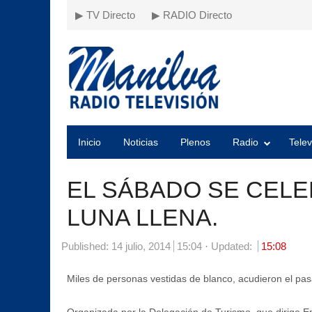
▶ TV Directo
▶ RADIO Directo
Inicio
Noticias
Plenos
Radio
Telev
EL SÁBADO SE CELEB
LUNA LLENA.
Published:
14 julio, 2014
15:04
Updated:
15:08
Miles de personas vestidas de blanco, acudieron el pasa