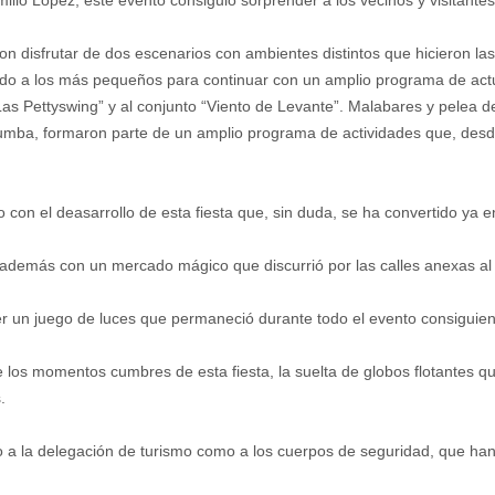
ilio López, este evento consiguió sorprender a los vecinos y visitante
n disfrutar de dos escenarios con ambientes distintos que hicieron las
igido a los más pequeños para continuar con un amplio programa de ac
“Las Pettyswing” y al conjunto “Viento de Levante”. Malabares y pelea
mba, formaron parte de un amplio programa de actividades que, desde 
 con el deasarrollo de esta fiesta que, sin duda, se ha convertido ya e
tó además con un mercado mágico que discurrió por las calles anexas al
ver un juego de luces que permaneció durante todo el evento consiguien
e los momentos cumbres de esta fiesta, la suelta de globos flotantes que
.
to a la delegación de turismo como a los cuerpos de seguridad, que han