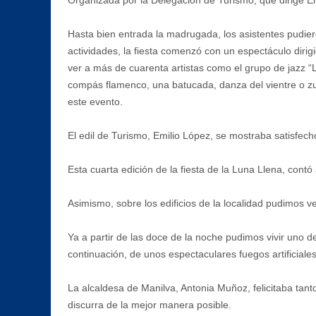
Organizada por la Delegación de Turismo, que dirige Em
Hasta bien entrada la madrugada, los asistentes pudiero
actividades, la fiesta comenzó con un espectáculo dir
ver a más de cuarenta artistas como el grupo de jazz 
compás flamenco, una batucada, danza del vientre o zu
este evento.
El edil de Turismo, Emilio López, se mostraba satisfecho
Esta cuarta edición de la fiesta de la Luna Llena, con
Asimismo, sobre los edificios de la localidad pudimos 
Ya a partir de las doce de la noche pudimos vivir uno d
continuación, de unos espectaculares fuegos artificiales
La alcaldesa de Manilva, Antonia Muñoz, felicitaba tan
discurra de la mejor manera posible.