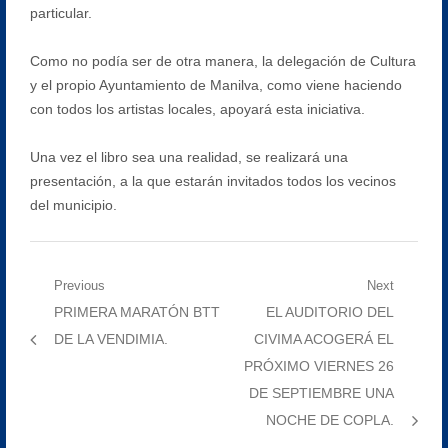
particular.
Como no podía ser de otra manera, la delegación de Cultura
y el propio Ayuntamiento de Manilva, como viene haciendo
con todos los artistas locales, apoyará esta iniciativa.
Una vez el libro sea una realidad, se realizará una
presentación, a la que estarán invitados todos los vecinos
del municipio.
Navegación
Previous
Next
Previous
Next
PRIMERA MARATÓN BTT
EL AUDITORIO DEL
de
post:
post:
DE LA VENDIMIA.
CIVIMA ACOGERÁ EL
entradas
PRÓXIMO VIERNES 26
DE SEPTIEMBRE UNA
NOCHE DE COPLA.