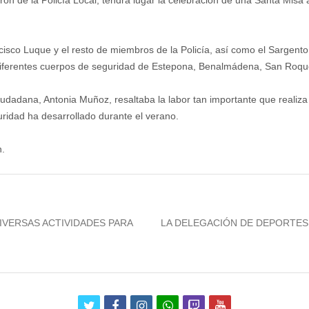
ón de la Policía Local, tendrá lugar la celebración de una Santa Misa a
cisco Luque y el resto de miembros de la Policía, así como el Sargent
 diferentes cuerpos de seguridad de Estepona, Benalmádena, San Roqu
dadana, Antonia Muñoz, resaltaba la labor tan importante que realiza 
guridad ha desarrollado durante el verano.
n.
Next
IVERSAS ACTIVIDADES PARA
LA DELEGACIÓN DE DEPORTES 
post:
twitter
facebook
instagram
whatsapp
twitch
youtube