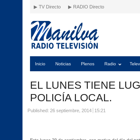
▶ TV Directo
▶ RADIO Directo
Inicio
Noticias
Plenos
Radio
Telev
EL LUNES TIENE LU
POLICÍA LOCAL.
Published:
26 septiembre, 2014
15:21