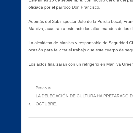
Este lunes 29 de septiembre, con motivo del día del patr
oficiada por el párroco Don Francisco.
Además del Subinspector Jefe de la Policía Local, Fran
Manilva, acudirán a este acto los altos mandos de los
La alcaldesa de Manilva y responsable de Seguridad Ciu
ocasión para felicitar el trabajo que este cuerpo de se
Los actos finalizaran con un refrigerio en Manilva Gree
Navegación
Previous
Previous
LA DELEGACIÓN DE CULTURA HA PREPARADO D
de
post:
OCTUBRE.
entradas