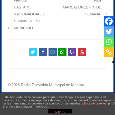
Navegación
Previous
Next
Previous
Next
HASTA 75
MARCADORES FIN DE
de
post:
post:
NACIONALIDADES
SEMANA.
entradas
CONVIVEN EN EL
MUNICIPIO.
twitter
facebook
instagram
whatsapp
twitch
youtube
©
2026
Radio Televisión Municipal de Manilva
Este sitio web utiliza cookies para que usted tenga la mejor experiencia de
usuario. Si continúa navegando está dando su consentimiento para la aceptació
de las mencionadas cookies y la aceptación de nuestra
política de cookies
, pinc
el enlace para mayor información.
ACEPTAR