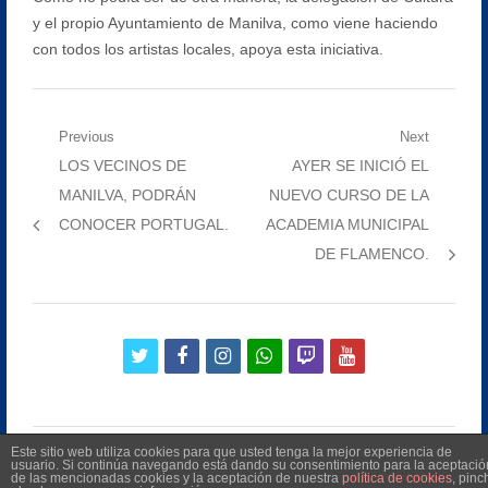
y el propio Ayuntamiento de Manilva, como viene haciendo
con todos los artistas locales, apoya esta iniciativa.
Navegación
Previous
Next
Previous
Next
LOS VECINOS DE
AYER SE INICIÓ EL
de
post:
post:
MANILVA, PODRÁN
NUEVO CURSO DE LA
entradas
CONOCER PORTUGAL.
ACADEMIA MUNICIPAL
DE FLAMENCO.
twitter
facebook
instagram
whatsapp
twitch
youtube
Este sitio web utiliza cookies para que usted tenga la mejor experiencia de
usuario. Si continúa navegando está dando su consentimiento para la aceptació
de las mencionadas cookies y la aceptación de nuestra
política de cookies
, pinc