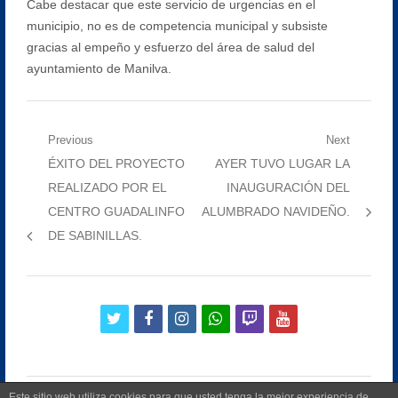
Cabe destacar que este servicio de urgencias en el
municipio, no es de competencia municipal y subsiste
gracias al empeño y esfuerzo del área de salud del
ayuntamiento de Manilva.
Navegación
Previous
Next
Previous
Next
ÉXITO DEL PROYECTO
AYER TUVO LUGAR LA
de
post:
post:
REALIZADO POR EL
INAUGURACIÓN DEL
entradas
CENTRO GUADALINFO
ALUMBRADO NAVIDEÑO.
DE SABINILLAS.
twitter
facebook
instagram
whatsapp
twitch
youtube
Este sitio web utiliza cookies para que usted tenga la mejor experiencia de