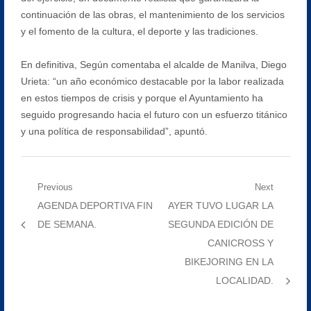
continuación de las obras, el mantenimiento de los servicios
y el fomento de la cultura, el deporte y las tradiciones.
En definitiva, Según comentaba el alcalde de Manilva, Diego
Urieta: “un año económico destacable por la labor realizada
en estos tiempos de crisis y porque el Ayuntamiento ha
seguido progresando hacia el futuro con un esfuerzo titánico
y una política de responsabilidad”, apuntó.
Navegación
Previous
Next
Previous
Next
AGENDA DEPORTIVA FIN
AYER TUVO LUGAR LA
de
post:
post:
DE SEMANA.
SEGUNDA EDICIÓN DE
entradas
CANICROSS Y
BIKEJORING EN LA
LOCALIDAD.