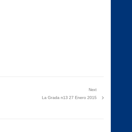
Next
Next
La Grada n13 27 Enero 2015
post: