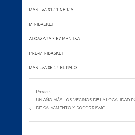
MANILVA 61-11 NERJA
MINIBASKET
ALGAZARA 7-57 MANILVA
PRE-MINIBASKET
MANILVA 65-14 EL PALO
Navegación
Previous
Previous
UN AÑO MÁS LOS VECINOS DE LA LOCALIDAD 
de
post:
DE SALVAMENTO Y SOCORRISMO.
entradas