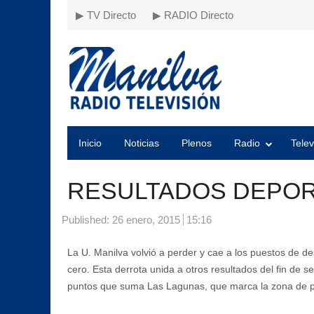
▶ TV Directo
▶ RADIO Directo
Inicio
Noticias
Plenos
Radio
Telev
RESULTADOS DEPORT
Published:
26 enero, 2015
15:16
La U. Manilva volvió a perder y cae a los puestos de de
cero. Esta derrota unida a otros resultados del fin d
puntos que suma Las Lagunas, que marca la zona de 