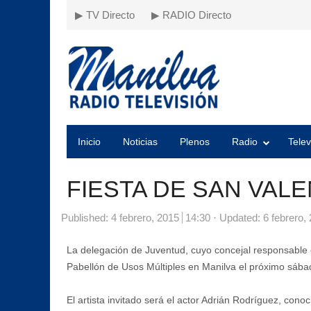
▶ TV Directo
▶ RADIO Directo
Inicio
Noticias
Plenos
Radio
Telev
FIESTA DE SAN VALE
Published:
4 febrero, 2015
14:30
Updated: 6 febrero,
La delegación de Juventud, cuyo concejal responsable e
Pabellón de Usos Múltiples en Manilva el próximo sába
El artista invitado será el actor Adrián Rodríguez, co