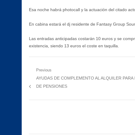
Esa noche habrá photocall y la actuación del citado act
En cabina estará el dj residente de Fantasy Group Sou
Las entradas anticipadas costarán 10 euros y se compran
existencia, siendo 13 euros el coste en taquilla.
Navegación
Previous
Previous
AYUDAS DE COMPLEMENTO AL ALQUILER PARA
de
post:
DE PENSIONES
entradas