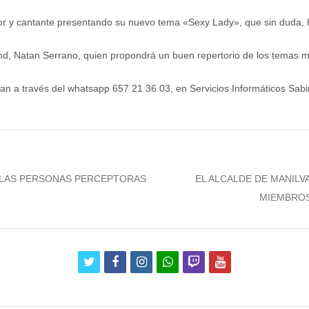
or y cantante presentando su nuevo tema «Sexy Lady», que sin duda, har
nd, Natan Serrano, quien propondrá un buen repertorio de los temas m
 a través del whatsapp 657 21 36 03, en Servicios Informáticos Sabinil
Next
 LAS PERSONAS PERCEPTORAS
EL ALCALDE DE MANILVA
post:
MIEMBROS
twitter
facebook
instagram
whatsapp
twitch
youtube