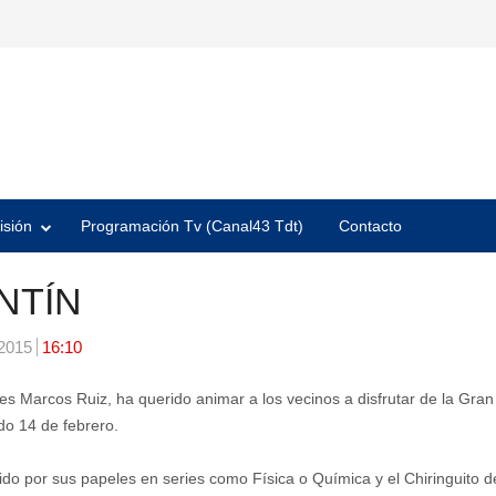
isión
Programación Tv (Canal43 Tdt)
Contacto
NTÍN
 2015
16:10
s Marcos Ruiz, ha querido animar a los vecinos a disfrutar de la Gran 
do 14 de febrero.
nocido por sus papeles en series como Física o Química y el Chiringui