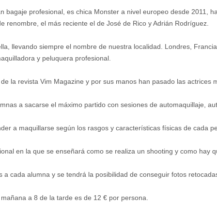
an bagaje profesional, es chica Monster a nivel europeo desde 2011, h
 de renombre, el más reciente el de José de Rico y Adrián Rodríguez.
a, llevando siempre el nombre de nuestra localidad. Londres, Francia, 
quilladora y peluquera profesional.
y de la revista Vim Magazine y por sus manos han pasado las actrices 
lumnas a sacarse el máximo partido con sesiones de automaquillaje, au
der a maquillarse según los rasgos y características físicas de cada p
sional en la que se enseñará como se realiza un shooting y como hay q
s a cada alumna y se tendrá la posibilidad de conseguir fotos retocada
la mañana a 8 de la tarde es de 12 € por persona.