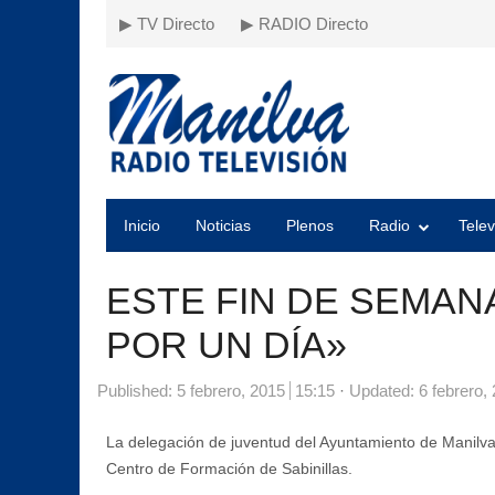
▶ TV Directo
▶ RADIO Directo
Inicio
Noticias
Plenos
Radio
Telev
ESTE FIN DE SEMANA
POR UN DÍA»
Published:
5 febrero, 2015
15:15
Updated: 6 febrero,
La delegación de juventud del Ayuntamiento de Manilva
Centro de Formación de Sabinillas.