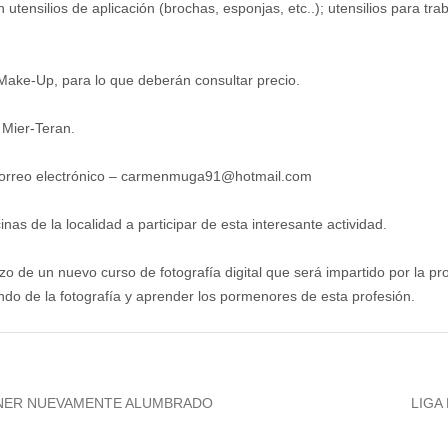
tensilios de aplicación (brochas, esponjas, etc..); utensilios para tra
 Make-Up, para lo que deberán consultar precio.
e Mier-Teran.
e correo electrónico – carmenmuga91@hotmail.com
nas de la localidad a participar de esta interesante actividad.
zo de un nuevo curso de fotografía digital que será impartido por la p
do de la fotografía y aprender los pormenores de esta profesión.
Next
TENER NUEVAMENTE ALUMBRADO
LIGA
post: