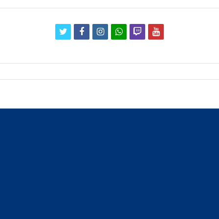
twitter
facebook
instagram
whatsapp
twitch
youtube