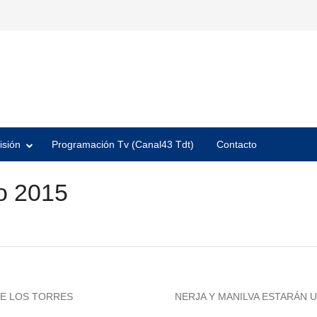
isión
Programación Tv (Canal43 Tdt)
Contacto
o 2015
Next
DE LOS TORRES
NERJA Y MANILVA ESTARÁN 
post: