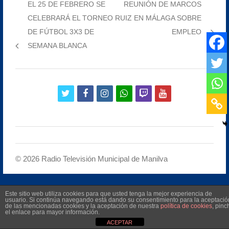
Previous
Next
EL 25 DE FEBRERO SE
REUNIÓN DE MARCOS
de
post:
post:
CELEBRARÁ EL TORNEO
RUIZ EN MÁLAGA SOBRE
entradas
DE FÚTBOL 3X3 DE
EMPLEO
SEMANA BLANCA
twitter
facebook
instagram
whatsapp
twitch
youtube
©
2026
Radio Televisión Municipal de Manilva
Este sitio web utiliza cookies para que usted tenga la mejor experiencia de
usuario. Si continúa navegando está dando su consentimiento para la aceptació
de las mencionadas cookies y la aceptación de nuestra
política de cookies
, pinc
el enlace para mayor información.
ACEPTAR