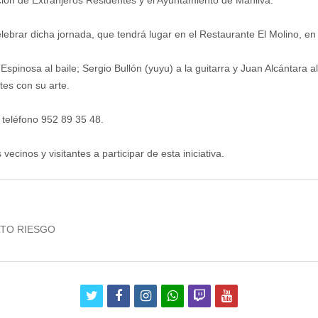
ación de Extranjeros Residentes y el Ayuntamiento de Manilva.
brar dicha jornada, que tendrá lugar en el Restaurante El Molino, en Sa
spinosa al baile; Sergio Bullón (yuyu) a la guitarra y Juan Alcántara 
tes con su arte.
 teléfono 952 89 35 48.
vecinos y visitantes a participar de esta iniciativa.
LTO RIESGO
twitter
facebook
instagram
whatsapp
twitch
youtube