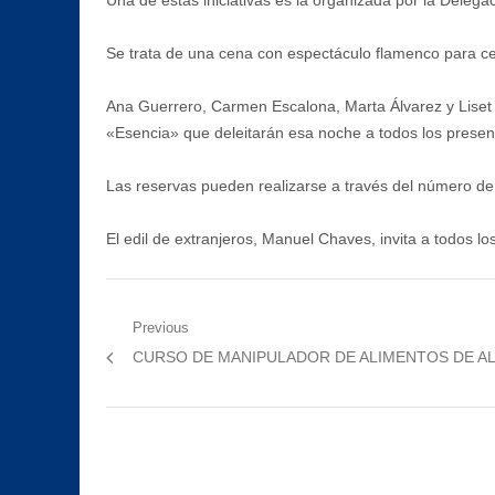
Una de estas iniciativas es la organizada por la Deleg
Se trata de una cena con espectáculo flamenco para cele
Ana Guerrero, Carmen Escalona, Marta Álvarez y Liset E
«Esencia» que deleitarán esa noche a todos los presen
Las reservas pueden realizarse a través del número de
El edil de extranjeros, Manuel Chaves, invita a todos los 
Navegación
Previous
Previous
CURSO DE MANIPULADOR DE ALIMENTOS DE A
de
post:
entradas