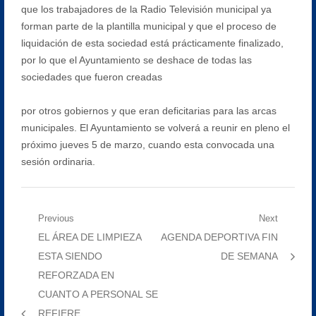
que los trabajadores de la Radio Televisión municipal ya
forman parte de la plantilla municipal y que el proceso de
liquidación de esta sociedad está prácticamente finalizado,
por lo que el Ayuntamiento se deshace de todas las
sociedades que fueron creadas
por otros gobiernos y que eran deficitarias para las arcas
municipales. El Ayuntamiento se volverá a reunir en pleno el
próximo jueves 5 de marzo, cuando esta convocada una
sesión ordinaria.
Navegación
Previous
Next
Previous
Next
EL ÁREA DE LIMPIEZA
AGENDA DEPORTIVA FIN
de
post:
post:
ESTA SIENDO
DE SEMANA
entradas
REFORZADA EN
CUANTO A PERSONAL SE
REFIERE