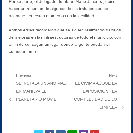
Por su parte, el delegado de obras Mario Jimenez, quiso
hacer un resumen de algunos de los trabajos que se
acometen en estos momentos en la localidad.
Ambos ediles recordaron que se siguen realizando trabajos
de mejoras en las infraestructuras de todo el municipio, con
el fin de conseguir un lugar donde la gente pueda vivir
comodamente.
Navegación
Previous
Next
Previous
Next
SE INSTALA UN AÑO MÁS
EL CIVIMA ACOGE LA
de
post:
post:
EN MANILVA EL
EXPOSICIÓN «LA
entradas
PLANETARIO MÓVIL
COMPLEJIDAD DE LO
SIMPLE»