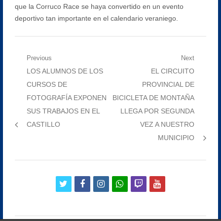
que la Corruco Race se haya convertido en un evento
deportivo tan importante en el calendario veraniego.
Navegación
Previous
Next
Previous
Next
LOS ALUMNOS DE LOS
EL CIRCUITO
de
post:
post:
CURSOS DE
PROVINCIAL DE
entradas
FOTOGRAFÍA EXPONEN
BICICLETA DE MONTAÑA
SUS TRABAJOS EN EL
LLEGA POR SEGUNDA
CASTILLO
VEZ A NUESTRO
MUNICIPIO
twitter
facebook
instagram
whatsapp
twitch
youtube